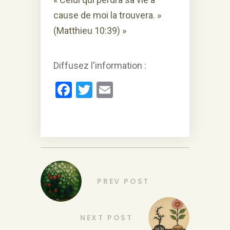
cause de moi la trouvera. »
(Matthieu 10:39) »
Diffusez l'information :
Fa
Twi
Em
ce
tte
ail
bo
r
ok
PREV POST
NEXT POST