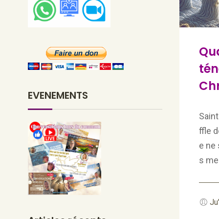
Qua
tén
Chr
EVENEMENTS
Saint
ffle 
e ne 
s me
Ju'